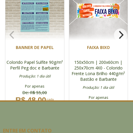
BANNER DE PAPEL
FAIXA BIXO
Colorido
Papel Sulfite 90g/m²
150x50cm | 200x60cm |
Perfil Peg doc e Barbante
250x70cm
4X0 - Colorido
Frente
Lona Brilho 440g/m²
Produção: 1 dia útil
Bastão e Barbante
Por apenas
Produção: 1 dia útil
De: R$ 55,00
Por apenas
R$ 48,00
cada
R$ 50,00
cada
DETALHES
DETALHES
ENTRE EM CONTATO