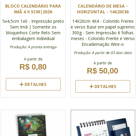
BLOCO CALENDÁRIO PARA
CALENDÁRIO DE MESA -
IMÃ 4 X 5CM|2026
HORIZONTAL - 14X20CM
5x4,5cm
1x0 - Impressão preto
14X20cm
4X4 - Colorido Frente
Sem Imã | Somente os
e verso
Base em papel supremo
bloquinhos
Corte Reto
Sem
300g - Sem Impressão
6 folhas
embalagem Individual
meses - Colorido Frente e Verso
Encadernação Wire-o
Produção: A pronta entrega
Produção: A partir de 03 dias úteis
A partir de
A partir de
R$ 0,80
R$ 50,00
DETALHES
DETALHES