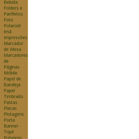
Bebida
Folders e
Panfletos
Foto
Polaroid
Imã
Impressões
Marcador
de Mesa
Marcadores
de
Páginas
Móbile
Papel de
Bandeja
Papel
Timbrado
Pastas
Placas
Plotagens
Porta
Banner -
Tripé
Pulseiras