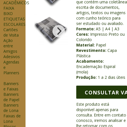
que contém uma coletânea
ACADÊMICOS
escrita de documentos,
FAIXA
artigos, textos ou imagens
BIXO
com cunho teórico para
ETIQUETAS
ser estudado ou avaliado.
ESCOLARES
Formato:
A5 | A4 | A3
Cartões
Cores:
Impresso Preto ou
de Visita
Colorido
Ação
Material:
Papel
entre
Revestimento:
Capa
Amigos
Plástica
Adesivos
Acabamento:
Agendas
Encadernação Espiral
e
(mola)
Planners
Produção:
1 a 2 dias úteis
Apostilas
Banners
e Faixas
CONSULTAR V
Banners
de Papel
Este produto está
Banners
disponível apenas para
de Lona
consulta. Entre em contato
Faixas de
conosco, iremos analisar e
Lona
lhe retornar com os
Blocos