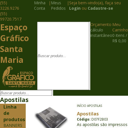
(55)
Minha
|
Meus
|
Seja bem-vindo(a), faça seu
3226.9276
Conta
Pedidos
Login
ou
Cadastre-se
(55)
99720.7517
Espaço
Orçamento
Meu
cálculo
Carrinho
Gráfico
instantâneo
0 itens /
R$ 0,00
Santa
Maria
Apostilas
Linha
INÍCIO
APOSTILAS
de
Apostilas
produtos
Código:
D07F2B03
As apostilas são impressos
BANNERS