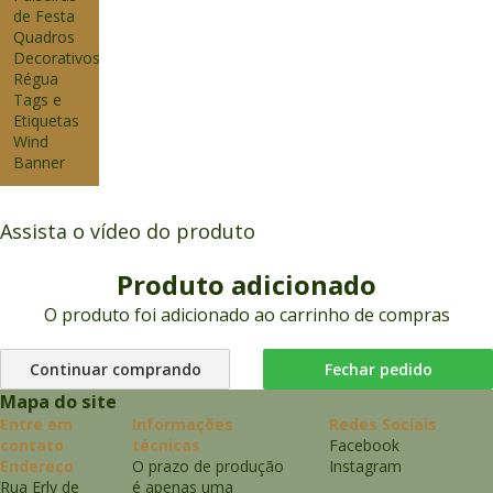
de Festa
Quadros
Decorativos
Régua
Tags e
Etiquetas
Wind
Banner
Assista o vídeo do produto
Produto adicionado
O produto foi adicionado ao carrinho de compras
Continuar comprando
Fechar pedido
Mapa do site
Entre em
Informações
Redes Sociais
contato
técnicas
Facebook
Endereço
O prazo de produção
Instagram
Rua Erly de
é apenas uma