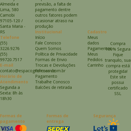
Almeida e
previsão, a falta de
Lima, 580
pagamento dentre
Camobi
outros fatores podem
97105-120
/
ocasionar atraso na
Santa Maria
-
produção
RS
Institucional
Cadastro
Telefone
Início
Meus
(55)
Fale Conosco
dados
Compra
3226.9276
Quem Somos
Pagamentos
100% Segura
(55)
Política de Privacidade
Meus
Fique
99720.7517
Formas de Envio
Pedidos
tranquilo, sua
E-mail
Trocas e Devoluções
Carrinho
compra está
contato@espacograficosm.com.br
Formas de
protegida!
Horário de
Pagamento
Este site
Atendimento
Trabalhe Conosco
possui
Segunda a
Balcões de retirada
certificado
Sexta: 8h às
SSL
18h30
Formas de
Formas de
Segurança
pagamento
entrega