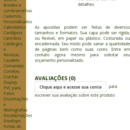
detalhes.
Brindes e
Lembrancinhas
Cadernos
Personalizados
Calendários
As apostilas podem ser feitas de diversos
Cardápios
tamanhos e formatos. Sua capa pode ser rígida,
Carimbos
ou flexível, em papel ou plástico. Costurada ou
Catálogos
encadernada. Seu miolo pode variar a quantidade
e
de páginas bem como suas cores. Entre em
Revistas
contato agora mesmo para solicitar seu
Cavalete
orçamento personalizado.
Comandas
Convites
Crachás
AVALIAÇÕES (0)
Display
para
Clique aqui e acesse sua conta
PVC para
Fotos
escrever sua avaliação sobre este produto
Dissertações
e
Monografias
Encadernações
Envelope
Fichas de