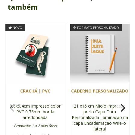
também
NOVO
FORMATO PERSONALIZADO
CRACHÁ | PVC
CADERNO PERSONALIZADO
8,6x5,4cm
Impresso color
21 x15 cm
Miolo impresso
PVC 0,76mm
borda
preto
Capa Dura
arredondada
Personalizada
Laminação na
capa
Encadernação Wire-o
Produção: 1 a 2 dias úteis
lateral