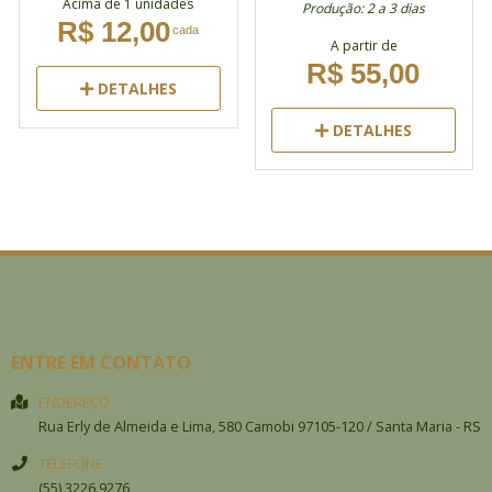
Acima de 1 unidades
Produção: 2 a 3 dias
R$ 12,00
cada
A partir de
R$ 55,00
DETALHES
DETALHES
ENTRE EM CONTATO
ENDEREÇO
Rua Erly de Almeida e Lima, 580
Camobi
97105-120
/
Santa Maria
- RS
TELEFONE
(55) 3226.9276